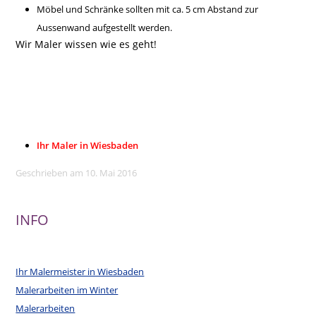
Möbel und Schränke sollten mit ca. 5 cm Abstand zur
Aussenwand aufgestellt werden.
Wir Maler wissen wie es geht!
ler, Malermeister, Sikkens, Sigma, Südwest,
Herbol, Brillux, Malerbetrieb, Wiesbaden,
Mainz, Maler, Malermeister, Klüpfel, Karl
Klüpfel & Sohn,
Malerbetriebe, Malereinkauf,
Malerbedar, Wiesbaden…..
Ihr Maler in Wiesbaden
Geschrieben am 10. Mai 2016
INFO
Ihr Malermeister in Wiesbaden
Malerarbeiten im Winter
Malerarbeiten