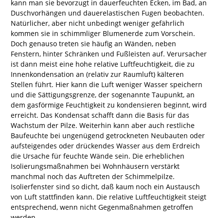
kann man sie bevorzugt in dauerfeuchten Ecken, im Bad, an
Duschvorhängen und dauerelastischen Fugen beobachten.
Natürlicher, aber nicht unbedingt weniger gefährlich
kommen sie in schimmliger Blumenerde zum Vorschein.
Doch genauso treten sie häufig an Wänden, neben
Fenstern, hinter Schränken und Fußleisten auf. Verursacher
ist dann meist eine hohe relative Luftfeuchtigkeit, die zu
Innenkondensation an (relativ zur Raumluft) kälteren
Stellen führt. Hier kann die Luft weniger Wasser speichern
und die Sättigungsgrenze, der sogenannte Taupunkt, an
dem gasförmige Feuchtigkeit zu kondensieren beginnt, wird
erreicht. Das Kondensat schafft dann die Basis für das
Wachstum der Pilze. Weiterhin kann aber auch restliche
Baufeuchte bei ungenügend getrockneten Neubauten oder
aufsteigendes oder drückendes Wasser aus dem Erdreich
die Ursache für feuchte Wände sein. Die erheblichen
Isolierungsmaßnahmen bei Wohnhäusern verstärkt
manchmal noch das Auftreten der Schimmelpilze.
Isolierfenster sind so dicht, daß kaum noch ein Austausch
von Luft stattfinden kann. Die relative Luftfeuchtigkeit steigt
entsprechend, wenn nicht Gegenmaßnahmen getroffen
werden.