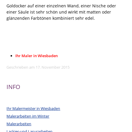
Goldocker auf einer einzelnen Wand, einer Nische oder
einer Säule ist sehr schön und wirkt mit matten oder
glänzenden Farbtönen kombiniert sehr edel.
Caparol, Sikkens, Sigma, Südwest, Herbol, Brillux,
Malerbetrieb, Wiesbaden, Mainz, Maler, Malermeister,
Klüpfel, Karl Klüpfel & Sohn, Malerbetriebe, Malereinkauf,
Malerbedarf…..
Ihr Maler in Wiesbaden
Geschrieben am 17. November 2015
INFO
Ihr Malermeister in Wiesbaden
Malerarbeiten im Winter
Malerarbeiten
Lackier-und Lasurarbeiten